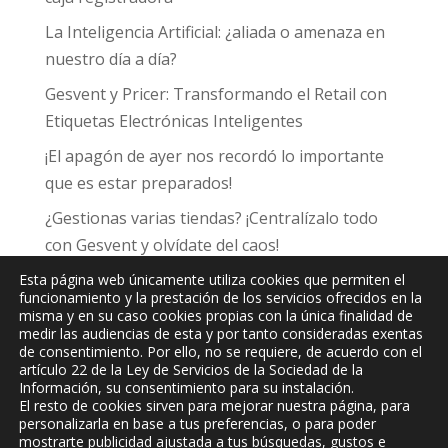
La Inteligencia Artificial: ¿aliada o amenaza en
nuestro día a día?
Gesvent y Pricer: Transformando el Retail con
Etiquetas Electrónicas Inteligentes
¡El apagón de ayer nos recordó lo importante
que es estar preparados!
¿Gestionas varias tiendas? ¡Centralízalo todo
con Gesvent y olvídate del caos!
Esta página web únicamente utiliza cookies que permiten el
funcionamiento y la prestación de los servicios ofrecidos en la
misma y en su caso cookies propias con la única finalidad de
medir las audiencias de esta y por tanto consideradas exentas
de consentimiento. Por ello, no se requiere, de acuerdo con el
JPC
Informática y Comunicaciones, S.L.
artículo 22 de la Ley de Servicios de la Sociedad de la
Información, su consentimiento para su instalación.
El resto de cookies sirven para mejorar nuestra página, para
personalizarla en base a tus preferencias, o para poder
mostrarte publicidad ajustada a tus búsquedas, gustos e