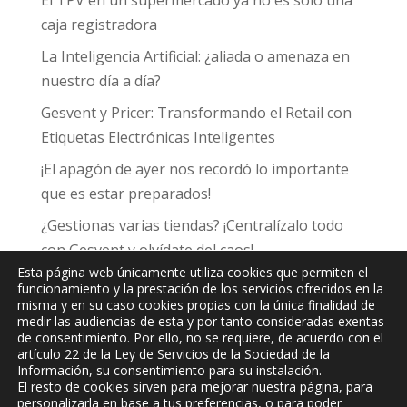
El TPV en un supermercado ya no es solo una
caja registradora
La Inteligencia Artificial: ¿aliada o amenaza en
nuestro día a día?
Gesvent y Pricer: Transformando el Retail con
Etiquetas Electrónicas Inteligentes
¡El apagón de ayer nos recordó lo importante
que es estar preparados!
¿Gestionas varias tiendas? ¡Centralízalo todo
con Gesvent y olvídate del caos!
Esta página web únicamente utiliza cookies que permiten el
funcionamiento y la prestación de los servicios ofrecidos en la
misma y en su caso cookies propias con la única finalidad de
medir las audiencias de esta y por tanto consideradas exentas
de consentimiento. Por ello, no se requiere, de acuerdo con el
JPC
Informática y Comunicaciones, S.L.
artículo 22 de la Ley de Servicios de la Sociedad de la
Información, su consentimiento para su instalación.
El resto de cookies sirven para mejorar nuestra página, para
personalizarla en base a tus preferencias, o para poder