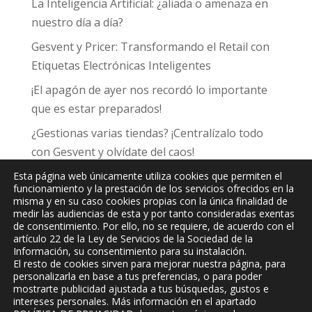
La Inteligencia Artificial: ¿aliada o amenaza en
nuestro día a día?
Gesvent y Pricer: Transformando el Retail con
Etiquetas Electrónicas Inteligentes
¡El apagón de ayer nos recordó lo importante
que es estar preparados!
¿Gestionas varias tiendas? ¡Centralízalo todo
con Gesvent y olvídate del caos!
Esta página web únicamente utiliza cookies que permiten el
funcionamiento y la prestación de los servicios ofrecidos en la
misma y en su caso cookies propias con la única finalidad de
medir las audiencias de esta y por tanto consideradas exentas
de consentimiento. Por ello, no se requiere, de acuerdo con el
JPC
Informática y Comunicaciones, S.L.
artículo 22 de la Ley de Servicios de la Sociedad de la
Información, su consentimiento para su instalación.
El resto de cookies sirven para mejorar nuestra página, para
personalizarla en base a tus preferencias, o para poder
mostrarte publicidad ajustada a tus búsquedas, gustos e
intereses personales. Más información en el apartado