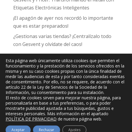
Etiquetas Electrónicas Inteligentes
¡El apagón de ayer nos recordó lo importante
que es estar preparados!
¿Gestionas varias tiendas? ¡Centralízalo todo
con Gesvent y olvídate del caos!
Esta página web únicamente utiliza cookies que permiten el
funcionamiento y la prestación de los servicios ofrecidos en la
misma y en su caso cookies propias con la única finalidad de
medir las audiencias de esta y por tanto consideradas exentas
JPC
Informática y Comunicaciones, S.L.
de consentimiento. Por ello, no se requiere, de acuerdo con el
artículo 22 de la Ley de Servicios de la Sociedad de la
Información, su consentimiento para su instalación.
El resto de cookies sirven para mejorar nuestra página, para
personalizarla en base a tus preferencias, o para poder
mostrarte publicidad ajustada a tus búsquedas, gustos e
intereses personales. Más información en el apartado
POLÍTICA DE PRIVACIDAD
de nuestra página web.
Aceptar
Rechazar
Ajustes