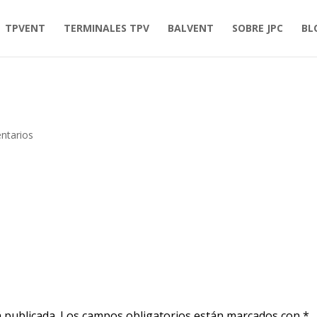
TPVENT
TERMINALES TPV
BALVENT
SOBRE JPC
BL
ntarios
 publicada.
Los campos obligatorios están marcados con
*