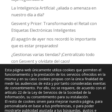
La Inteligencia Artificial: ¿aliada o amenaza en
nuestro día a día?
Gesvent y Pricer: Transformando el Retail con
Etiquetas Electrónicas Inteligentes
¡El apagón de ayer nos recordó lo importante
que es estar preparados!
¿Gestionas varias tiendas? ¡Centralízalo todo
con Gesvent y olvídate del caos!
Esta página web únicamente utiliza cookies que permiten el
funcionamiento y la prestación de los servicios ofrecidos en la
misma y en su caso cookies propias con la única finalidad de
medir las audiencias de esta y por tanto consideradas exentas
de consentimiento. Por ello, no se requiere, de acuerdo con el
JPC
Informática y Comunicaciones, S.L.
artículo 22 de la Ley de Servicios de la Sociedad de la
Información, su consentimiento para su instalación.
El resto de cookies sirven para mejorar nuestra página, para
personalizarla en base a tus preferencias, o para poder
mostrarte publicidad ajustada a tus búsquedas, gustos e