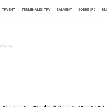
TPVENT
TERMINALES TPV
BALVENT
SOBRE JPC
BL
ntarios
 publicada.
Los campos obligatorios están marcados con
*