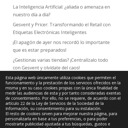
La Inteligencia Artificial: ¿aliada o amenaza en
nuestro día a día?
Gesvent y Pricer: Transformando el Retail con
Etiquetas Electrónicas Inteligentes
¡El apagón de ayer nos recordó lo importante
que es estar preparados!
¿Gestionas varias tiendas? ¡Centralízalo todo
con Gesvent y olvídate del caos!
Esta página web únicamente utiliza cookies que permiten el
funcionamiento y la prestación de los servicios ofrecidos en la
misma y en su caso cookies propias con la única finalidad de
medir las audiencias de esta y por tanto consideradas exentas
de consentimiento. Por ello, no se requiere, de acuerdo con el
JPC
Informática y Comunicaciones, S.L.
artículo 22 de la Ley de Servicios de la Sociedad de la
Información, su consentimiento para su instalación.
El resto de cookies sirven para mejorar nuestra página, para
personalizarla en base a tus preferencias, o para poder
mostrarte publicidad ajustada a tus búsquedas, gustos e