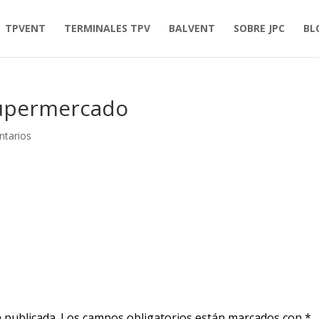
TPVENT
TERMINALES TPV
BALVENT
SOBRE JPC
BL
supermercado
ntarios
 publicada.
Los campos obligatorios están marcados con
*