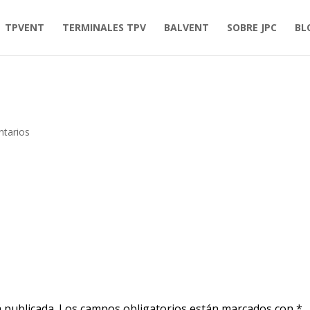
TPVENT
TERMINALES TPV
BALVENT
SOBRE JPC
BL
tarios
 publicada.
Los campos obligatorios están marcados con
*