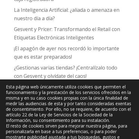
La Inteligencia Artificial: ¿aliada o amenaza en
nuestro día a día?
Gesvent y Pricer: Transformando el Retail con
Etiquetas Electrónicas Inteligentes
¡El apagón de ayer nos recordó lo importante
que es estar preparados!
¿Gestionas varias tiendas? ¡Centralízalo todo
con Gesvent y olvídate del caos!
Esta página web únicamente utiliza cookies que permiten el
funcionamiento y la prestación de los servicios ofrecidos en la
misma y en su caso cookies propias con la única finalidad de
medir las audiencias de esta y por tanto consideradas exentas
de consentimiento. Por ello, no se requiere, de acuerdo con el
JPC
Informática y Comunicaciones, S.L.
artículo 22 de la Ley de Servicios de la Sociedad de la
Información, su consentimiento para su instalación.
El resto de cookies sirven para mejorar nuestra página, para
personalizarla en base a tus preferencias, o para poder
mostrarte publicidad ajustada a tus búsquedas, gustos e