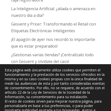
caja registradora
La Inteligencia Artificial: ¿aliada o amenaza en
nuestro día a día?
Gesvent y Pricer: Transformando el Retail con
Etiquetas Electrónicas Inteligentes
¡El apagón de ayer nos recordó lo importante
que es estar preparados!
¿Gestionas varias tiendas? ¡Centralízalo todo
con Gesvent y olvídate del caos!
Esta página web únicamente utiliza cookies que permiten el
funcionamiento y la prestación de los servicios ofrecidos en la
misma y en su caso cookies propias con la única finalidad de
medir las audiencias de esta y por tanto consideradas exentas
de consentimiento. Por ello, no se requiere, de acuerdo con el
JPC
Informática y Comunicaciones, S.L.
artículo 22 de la Ley de Servicios de la Sociedad de la
Información, su consentimiento para su instalación.
El resto de cookies sirven para mejorar nuestra página, para
personalizarla en base a tus preferencias, o para poder
mostrarte publicidad ajustada a tus búsquedas, gustos e