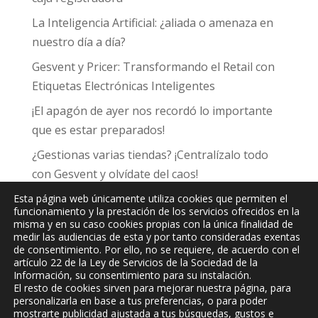
La Inteligencia Artificial: ¿aliada o amenaza en
nuestro día a día?
Gesvent y Pricer: Transformando el Retail con
Etiquetas Electrónicas Inteligentes
¡El apagón de ayer nos recordó lo importante
que es estar preparados!
¿Gestionas varias tiendas? ¡Centralízalo todo
con Gesvent y olvídate del caos!
Esta página web únicamente utiliza cookies que permiten el
funcionamiento y la prestación de los servicios ofrecidos en la
misma y en su caso cookies propias con la única finalidad de
medir las audiencias de esta y por tanto consideradas exentas
de consentimiento. Por ello, no se requiere, de acuerdo con el
JPC
Informática y Comunicaciones, S.L.
artículo 22 de la Ley de Servicios de la Sociedad de la
Información, su consentimiento para su instalación.
El resto de cookies sirven para mejorar nuestra página, para
personalizarla en base a tus preferencias, o para poder
mostrarte publicidad ajustada a tus búsquedas, gustos e