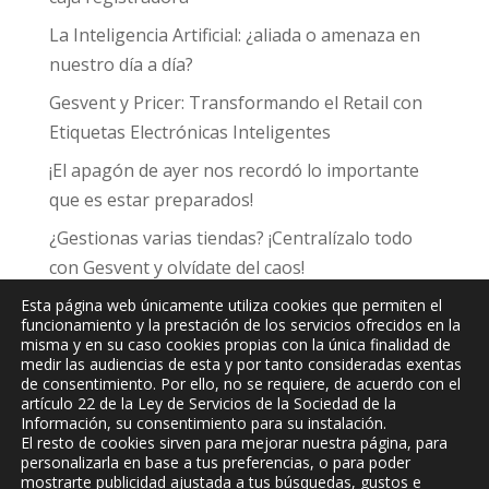
La Inteligencia Artificial: ¿aliada o amenaza en
nuestro día a día?
Gesvent y Pricer: Transformando el Retail con
Etiquetas Electrónicas Inteligentes
¡El apagón de ayer nos recordó lo importante
que es estar preparados!
¿Gestionas varias tiendas? ¡Centralízalo todo
con Gesvent y olvídate del caos!
Esta página web únicamente utiliza cookies que permiten el
funcionamiento y la prestación de los servicios ofrecidos en la
misma y en su caso cookies propias con la única finalidad de
medir las audiencias de esta y por tanto consideradas exentas
de consentimiento. Por ello, no se requiere, de acuerdo con el
JPC
Informática y Comunicaciones, S.L.
artículo 22 de la Ley de Servicios de la Sociedad de la
Información, su consentimiento para su instalación.
El resto de cookies sirven para mejorar nuestra página, para
personalizarla en base a tus preferencias, o para poder
mostrarte publicidad ajustada a tus búsquedas, gustos e