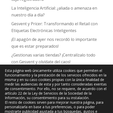
La Inteligencia Artificial: ¿aliada o amenaza en
nuestro día a día?
Gesvent y Pricer: Transformando el Retail con
Etiquetas Electrónicas Inteligentes
¡El apagón de ayer nos recordó lo importante
que es estar preparados!
¿Gestionas varias tiendas? ¡Centralízalo todo
con Gesvent y olvídate del caos!
Esta página web únicamente utiliza cookies que permiten el
funcionamiento y la prestación de los servicios ofrecidos en la
misma y en su caso cookies propias con la única finalidad de
medir las audiencias de esta y por tanto consideradas exentas
de consentimiento. Por ello, no se requiere, de acuerdo con el
JPC
Informática y Comunicaciones, S.L.
artículo 22 de la Ley de Servicios de la Sociedad de la
Información, su consentimiento para su instalación.
El resto de cookies sirven para mejorar nuestra página, para
personalizarla en base a tus preferencias, o para poder
mostrarte publicidad ajustada a tus búsquedas, gustos e