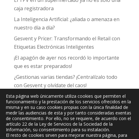
El TPV en un supermercado ya no es solo una
caja registradora
La Inteligencia Artificial: ¿aliada o amenaza en
nuestro día a día?
Gesvent y Pricer: Transformando el Retail con
Etiquetas Electrónicas Inteligentes
¡El apagón de ayer nos recordó lo importante
que es estar preparados!
¿Gestionas varias tiendas? ¡Centralízalo todo
con Gesvent y olvídate del caos!
Esta página web únicamente utiliza cookies que permiten el
funcionamiento y la prestación de los servicios ofrecidos en la
misma y en su caso cookies propias con la única finalidad de
medir las audiencias de esta y por tanto consideradas exentas
de consentimiento. Por ello, no se requiere, de acuerdo con el
JPC
Informática y Comunicaciones, S.L.
artículo 22 de la Ley de Servicios de la Sociedad de la
Información, su consentimiento para su instalación.
El resto de cookies sirven para mejorar nuestra página, para