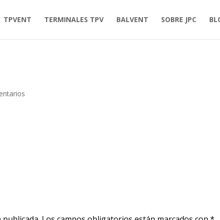
TPVENT
TERMINALES TPV
BALVENT
SOBRE JPC
BL
ntarios
 publicada.
Los campos obligatorios están marcados con
*