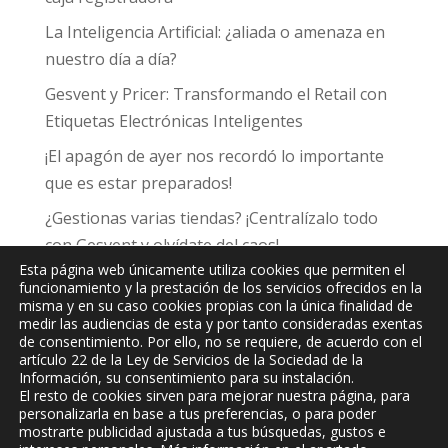
La Inteligencia Artificial: ¿aliada o amenaza en
nuestro día a día?
Gesvent y Pricer: Transformando el Retail con
Etiquetas Electrónicas Inteligentes
¡El apagón de ayer nos recordó lo importante
que es estar preparados!
¿Gestionas varias tiendas? ¡Centralízalo todo
con Gesvent y olvídate del caos!
Esta página web únicamente utiliza cookies que permiten el
funcionamiento y la prestación de los servicios ofrecidos en la
misma y en su caso cookies propias con la única finalidad de
medir las audiencias de esta y por tanto consideradas exentas
de consentimiento. Por ello, no se requiere, de acuerdo con el
JPC
Informática y Comunicaciones, S.L.
artículo 22 de la Ley de Servicios de la Sociedad de la
Información, su consentimiento para su instalación.
El resto de cookies sirven para mejorar nuestra página, para
personalizarla en base a tus preferencias, o para poder
mostrarte publicidad ajustada a tus búsquedas, gustos e