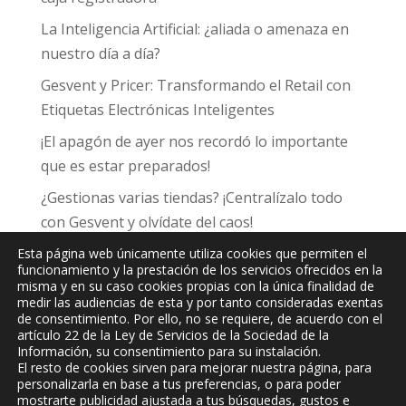
La Inteligencia Artificial: ¿aliada o amenaza en
nuestro día a día?
Gesvent y Pricer: Transformando el Retail con
Etiquetas Electrónicas Inteligentes
¡El apagón de ayer nos recordó lo importante
que es estar preparados!
¿Gestionas varias tiendas? ¡Centralízalo todo
con Gesvent y olvídate del caos!
Esta página web únicamente utiliza cookies que permiten el
funcionamiento y la prestación de los servicios ofrecidos en la
misma y en su caso cookies propias con la única finalidad de
medir las audiencias de esta y por tanto consideradas exentas
de consentimiento. Por ello, no se requiere, de acuerdo con el
JPC
Informática y Comunicaciones, S.L.
artículo 22 de la Ley de Servicios de la Sociedad de la
Información, su consentimiento para su instalación.
El resto de cookies sirven para mejorar nuestra página, para
personalizarla en base a tus preferencias, o para poder
mostrarte publicidad ajustada a tus búsquedas, gustos e