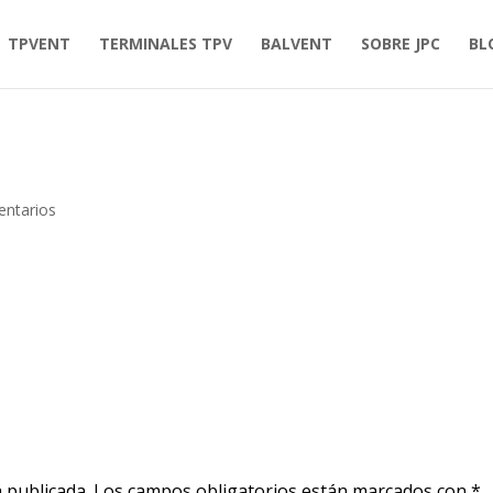
TPVENT
TERMINALES TPV
BALVENT
SOBRE JPC
BL
ntarios
 publicada.
Los campos obligatorios están marcados con
*