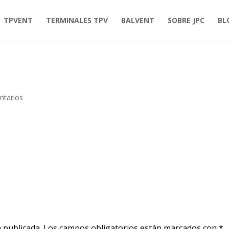
TPVENT
TERMINALES TPV
BALVENT
SOBRE JPC
BL
ntarios
 publicada.
Los campos obligatorios están marcados con
*