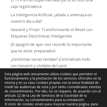
El TPV en un supermercado ya no es solo una
caja registradora
La Inteligencia Artificial: ¿aliada o amenaza en
nuestro día a día?
Gesvent y Pricer: Transformando el Retail con
Etiquetas Electrónicas Inteligentes
¡El apagón de ayer nos recordó lo importante
que es estar preparados!
¿Gestionas varias tiendas? ¡Centralízalo todo
con Gesvent y olvídate del caos!
Esta página web únicamente utiliza cookies que permiten el
funcionamiento y la prestación de los servicios ofrecidos en la
misma y en su caso cookies propias con la única finalidad de
medir las audiencias de esta y por tanto consideradas exentas
de consentimiento. Por ello, no se requiere, de acuerdo con el
JPC
Informática y Comunicaciones, S.L.
artículo 22 de la Ley de Servicios de la Sociedad de la
Información, su consentimiento para su instalación.
El resto de cookies sirven para mejorar nuestra página, para