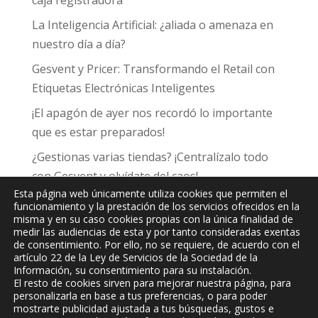
caja registradora
La Inteligencia Artificial: ¿aliada o amenaza en
nuestro día a día?
Gesvent y Pricer: Transformando el Retail con
Etiquetas Electrónicas Inteligentes
¡El apagón de ayer nos recordó lo importante
que es estar preparados!
¿Gestionas varias tiendas? ¡Centralízalo todo
con Gesvent y olvídate del caos!
Esta página web únicamente utiliza cookies que permiten el
funcionamiento y la prestación de los servicios ofrecidos en la
misma y en su caso cookies propias con la única finalidad de
medir las audiencias de esta y por tanto consideradas exentas
de consentimiento. Por ello, no se requiere, de acuerdo con el
JPC
Informática y Comunicaciones, S.L.
artículo 22 de la Ley de Servicios de la Sociedad de la
Información, su consentimiento para su instalación.
El resto de cookies sirven para mejorar nuestra página, para
personalizarla en base a tus preferencias, o para poder
mostrarte publicidad ajustada a tus búsquedas, gustos e