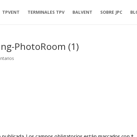
TPVENT
TERMINALES TPV
BALVENT
SOBRE JPC
BL
ng-PhotoRoom (1)
ntarios
 publicada.
Los campos obligatorios están marcados con
*