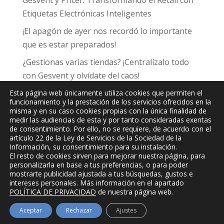
Gesvent y Pricer: Transformando el Retail con
Etiquetas Electrónicas Inteligentes
¡El apagón de ayer nos recordó lo importante
que es estar preparados!
¿Gestionas varias tiendas? ¡Centralízalo todo
con Gesvent y olvídate del caos!
Esta página web únicamente utiliza cookies que permiten el
funcionamiento y la prestación de los servicios ofrecidos en la
misma y en su caso cookies propias con la única finalidad de
medir las audiencias de esta y por tanto consideradas exentas
de consentimiento. Por ello, no se requiere, de acuerdo con el
JPC
Informática y Comunicaciones, S.L.
artículo 22 de la Ley de Servicios de la Sociedad de la
Información, su consentimiento para su instalación.
El resto de cookies sirven para mejorar nuestra página, para
personalizarla en base a tus preferencias, o para poder
mostrarte publicidad ajustada a tus búsquedas, gustos e
intereses personales. Más información en el apartado
POLÍTICA DE PRIVACIDAD
de nuestra página web.
Aceptar
Rechazar
Ajustes