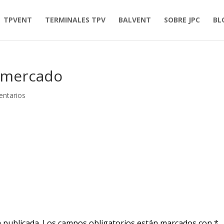
TPVENT
TERMINALES TPV
BALVENT
SOBRE JPC
BL
rmercado
ntarios
 publicada.
Los campos obligatorios están marcados con
*