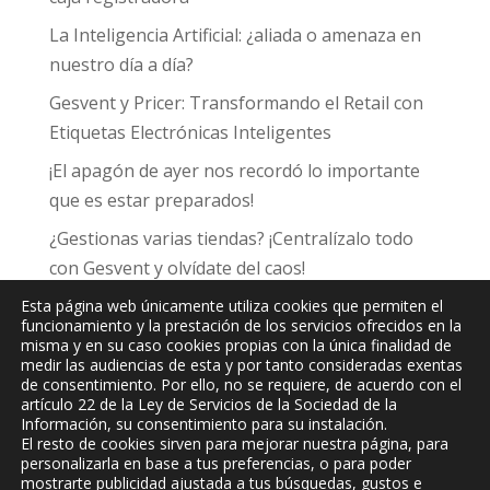
La Inteligencia Artificial: ¿aliada o amenaza en
nuestro día a día?
Gesvent y Pricer: Transformando el Retail con
Etiquetas Electrónicas Inteligentes
¡El apagón de ayer nos recordó lo importante
que es estar preparados!
¿Gestionas varias tiendas? ¡Centralízalo todo
con Gesvent y olvídate del caos!
Esta página web únicamente utiliza cookies que permiten el
funcionamiento y la prestación de los servicios ofrecidos en la
misma y en su caso cookies propias con la única finalidad de
medir las audiencias de esta y por tanto consideradas exentas
de consentimiento. Por ello, no se requiere, de acuerdo con el
JPC
Informática y Comunicaciones, S.L.
artículo 22 de la Ley de Servicios de la Sociedad de la
Información, su consentimiento para su instalación.
El resto de cookies sirven para mejorar nuestra página, para
personalizarla en base a tus preferencias, o para poder
mostrarte publicidad ajustada a tus búsquedas, gustos e