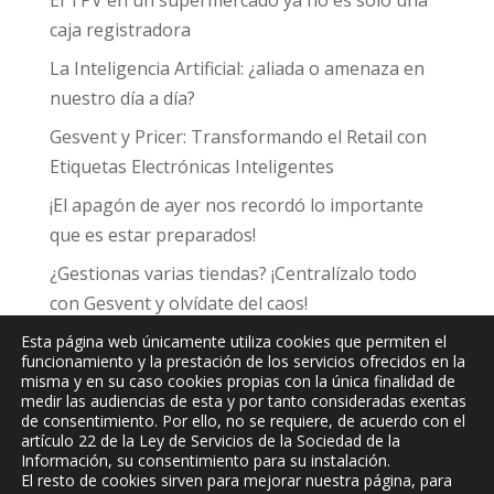
El TPV en un supermercado ya no es solo una
caja registradora
La Inteligencia Artificial: ¿aliada o amenaza en
nuestro día a día?
Gesvent y Pricer: Transformando el Retail con
Etiquetas Electrónicas Inteligentes
¡El apagón de ayer nos recordó lo importante
que es estar preparados!
¿Gestionas varias tiendas? ¡Centralízalo todo
con Gesvent y olvídate del caos!
Esta página web únicamente utiliza cookies que permiten el
funcionamiento y la prestación de los servicios ofrecidos en la
misma y en su caso cookies propias con la única finalidad de
medir las audiencias de esta y por tanto consideradas exentas
de consentimiento. Por ello, no se requiere, de acuerdo con el
JPC
Informática y Comunicaciones, S.L.
artículo 22 de la Ley de Servicios de la Sociedad de la
Información, su consentimiento para su instalación.
El resto de cookies sirven para mejorar nuestra página, para