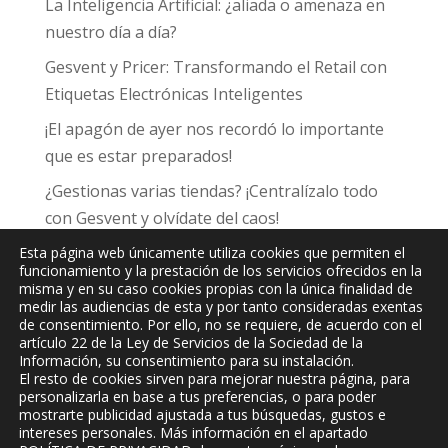
La Inteligencia Artificial: ¿aliada o amenaza en
nuestro día a día?
Gesvent y Pricer: Transformando el Retail con
Etiquetas Electrónicas Inteligentes
¡El apagón de ayer nos recordó lo importante
que es estar preparados!
¿Gestionas varias tiendas? ¡Centralízalo todo
con Gesvent y olvídate del caos!
Esta página web únicamente utiliza cookies que permiten el
funcionamiento y la prestación de los servicios ofrecidos en la
misma y en su caso cookies propias con la única finalidad de
medir las audiencias de esta y por tanto consideradas exentas
de consentimiento. Por ello, no se requiere, de acuerdo con el
JPC
Informática y Comunicaciones, S.L.
artículo 22 de la Ley de Servicios de la Sociedad de la
Información, su consentimiento para su instalación.
El resto de cookies sirven para mejorar nuestra página, para
personalizarla en base a tus preferencias, o para poder
mostrarte publicidad ajustada a tus búsquedas, gustos e
intereses personales. Más información en el apartado